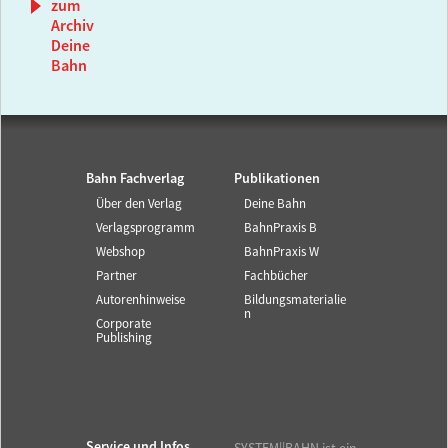
zum
Archiv
Deine
Bahn
Bahn Fachverlag
Publikationen
Über den Verlag
Deine Bahn
Verlagsprogramm
BahnPraxis B
Webshop
BahnPraxis W
Partner
Fachbücher
Autorenhinweise
Bildungsmaterialie
n
Corporate
Publishing
Service und Infos