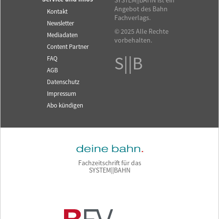
SYSTEM||BAHN ist ein
Angebot des Bahn
Kontakt
Fachverlags.
Newsletter
© 2025 Alle Rechte
Mediadaten
vorbehalten.
Content Partner
S||B
FAQ
AGB
Datenschutz
Impressum
Abo kündigen
Fachzeitschrift für das
SYSTEM||BAHN