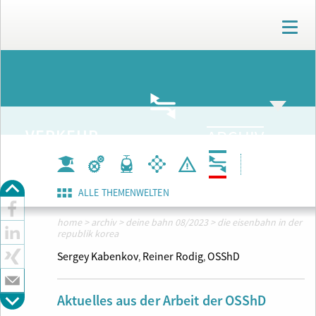
T
o
g
g
ARCHIV
l
e
n
a
VERKEHR
ARCHIV
v
i
g
a
t
ALLE THEMENWELTEN
i
o
home
>
archiv
>
deine bahn 08/2023
>
die eisenbahn in der
republik korea
n
Sergey Kabenkov
Reiner Rodig
OSShD
,
,
Aktuelles aus der Arbeit der OSShD