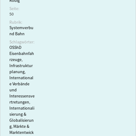
Rodig
Seite:
50
Rubrik:
Systemverbu
nd Bahn
Schlagwörter:
OSShD
Eisenbahnfah
rzeuge
,
Infrastruktur
planung
,
International
e Verbände
und
Interessensve
rtretungen
,
Internationali
sierung &
Globalisierun
g
,
Märkte &
Marktentwick