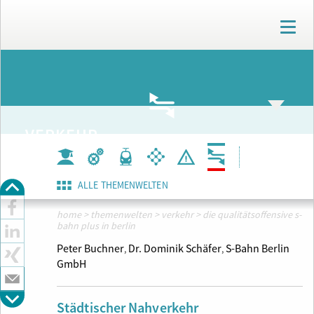
T
o
g
g
ARCHIV
l
e
n
a
VERKEHR
v
i
g
a
ALLE THEMENWELTEN
t
i
home
>
themenwelten
>
verkehr
>
die qualitätsoffensive s-
o
bahn plus in berlin
n
Peter Buchner
Dr. Dominik Schäfer
S-Bahn Berlin
,
,
GmbH
Städtischer Nahverkehr