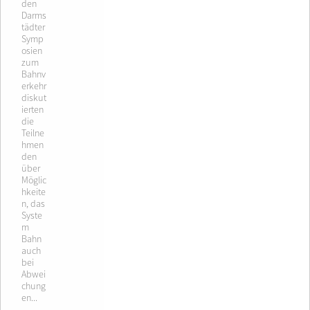
den
Darms
tädter
Symp
osien
zum
Bahnv
erkehr
diskut
ierten
die
Teilne
hmen
den
über
Möglic
hkeite
n, das
Syste
m
Bahn
auch
bei
Abwei
chung
en...