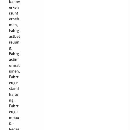
bahnv
erkeh
rsunt
erneh
men,
Fahrg
astbet
reuun
g,
Fahrg
astinf
ormat
ionen,
Fahrz
eugin
stand
haltu
ng,
Fahrz
eugu
mbau
& -
Redes