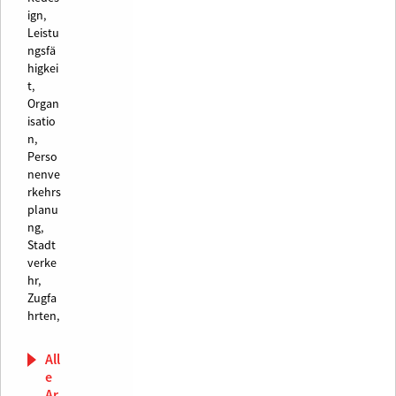
ign,
Leistu
ngsfä
higkei
t,
Organ
isatio
n,
Perso
nenve
rkehrs
planu
ng,
Stadt
verke
hr,
Zugfa
hrten,
All
e
Ar