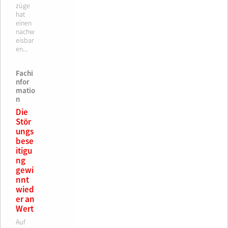
züge
hat
einen
nachw
eisbar
en...
Fachi
nfor
matio
n
Die
Stör
ungs
bese
itigu
ng
gewi
nnt
wied
er an
Wert
Auf