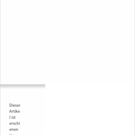
Dieser
Artike
l ist
erschi
enen