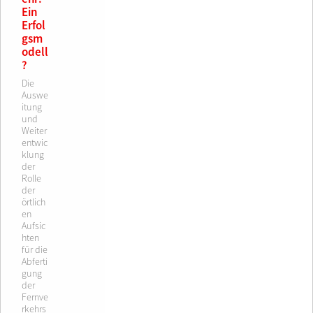
Ein
Erfol
gsm
odell
?
Die
Auswe
itung
und
Weiter
entwic
klung
der
Rolle
der
örtlich
en
Aufsic
hten
für die
Abferti
gung
der
Fernve
rkehrs