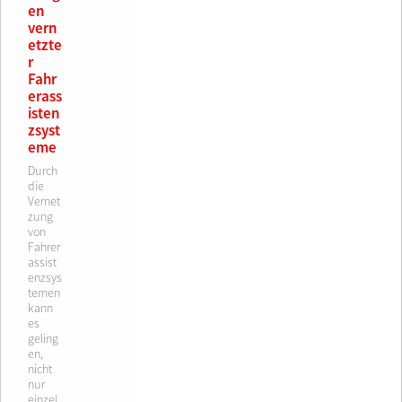
en
vern
etzte
r
Fahr
erass
isten
zsyst
eme
Durch
die
Vernet
zung
von
Fahrer
assist
enzsys
temen
kann
es
geling
en,
nicht
nur
einzel