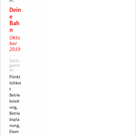
in:
Dein
e
Bah
n
Okto
ber
2019
Schla
gwört
er:
Pünkt
lichkei
t
Betrie
bsleit
ung,
Betrie
bspla
nung,
Eisen