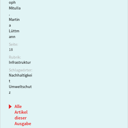
oph
Mitulla
,
Martin
a
Lüttm
ann
Seite:
18
Rubrik:
Infrastruktur
Schlagwörter:
Nachhaltigkei
t
Umweltschut
z
Alle
Artikel
dieser
Ausgabe