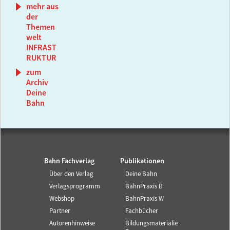
mehr aus
der
Themen
welt
INFRAST
RUKTUR
zum
Archiv
Deine
Bahn
Bahn Fachverlag
Publikationen
Über den Verlag
Deine Bahn
Verlagsprogramm
BahnPraxis B
Webshop
BahnPraxis W
Partner
Fachbücher
Autorenhinweise
Bildungsmaterialie