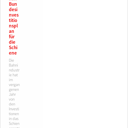
Bun
desi
nves
titio
nspl
an
für
die
Schi
ene
Die
Bahni
ndustr
ie hat
im
vergan
genen
Jahr
von
den
Investi
tionen
in das
Schien