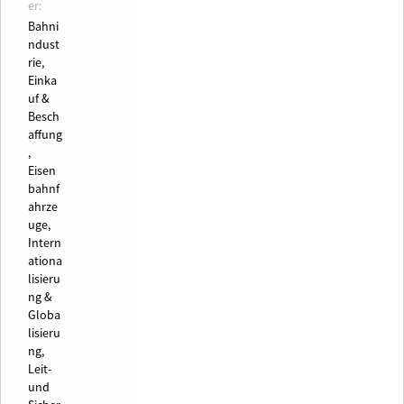
er:
Bahni
ndust
rie,
Einka
uf &
Besch
affung
,
Eisen
bahnf
ahrze
uge,
Intern
ationa
lisieru
ng &
Globa
lisieru
ng,
Leit-
und