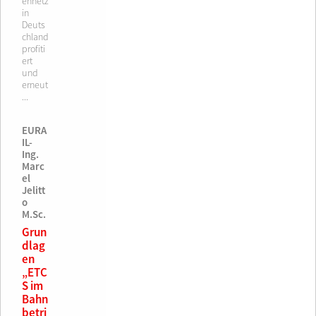
ennetz
in
Deuts
chland
profiti
ert
und
erneut
...
EURA
IL-
Ing.
Marc
el
Jelitt
o
M.Sc.
Grun
dlag
en
„ETC
S im
Bahn
betri