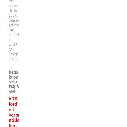
die
neue
Bildun
gsaka
demie
startet
das
nächst
e
wichti
ge
Etapp
enziel.
Reda
ktion
SYST
EM||B
AHN
VDB
ford
ert
verbi
ndlic
hen