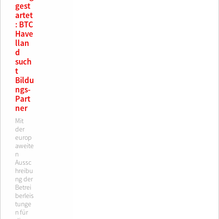
18-5
5,90
00-0
3-
14-
€
€
11-6
gest
erwei
57,90
€
29,90
9808
05-5
38,90
artet
terte
€
€
002-
26,9
€
: BTC
Aufla
9-7
€
Have
ge
52,90
llan
ISBN
€
d
978-
such
3-
t
9432
Bildu
14-
ngs-
14-7
Part
45,90
ner
€
Mit
der
europ
aweite
n
Aussc
hreibu
ng der
Betrei
berleis
tunge
n für