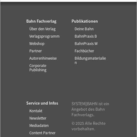
Bahn Fachverlag
Publikationen
Über den Verlag
Deine Bahn
Verlagsprogramm
BahnPraxis B
Webshop
BahnPraxis W
Partner
Fachbücher
Autorenhinweise
Bildungsmaterialie
n
Corporate
Publishing
Service und Infos
SYSTEM||BAHN ist ein
Angebot des Bahn
Kontakt
Fachverlags.
Newsletter
© 2025 Alle Rechte
Mediadaten
vorbehalten.
Content Partner