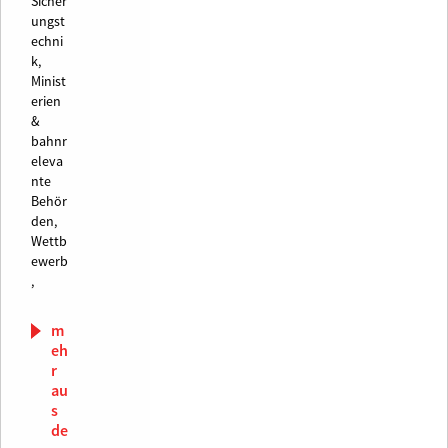
Sicher
ungst
echni
k,
Minist
erien
&
bahnr
eleva
nte
Behör
den,
Wettb
ewerb
,
m
eh
r
au
s
de