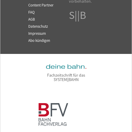
vorbehalten.
Content Partner
S||B
FAQ
AGB
Datenschutz
Impressum
Abo kündigen
Fachzeitschrift für das
SYSTEM||BAHN