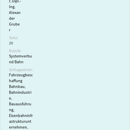
r
,
Dipl.-
Ing.
Alexan
der
Grube
r
Seite:
20
Rubrik:
Systemverbu
nd Bahn
Schlagwörter:
Fahrzeugbesc
haffung
Bahnbau
,
Bahnindustri
e
,
Bauausführu
ng
,
Eisenbahninfr
astrukturunt
ernehmen
,