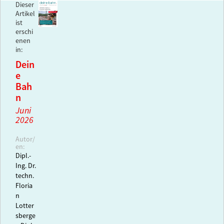
Dieser
Artikel
ist
erschi
enen
in:
Dein
e
Bah
n
Juni
2026
Autor/
en:
Dipl.-
Ing. Dr.
techn.
Floria
n
Lotter
sberge