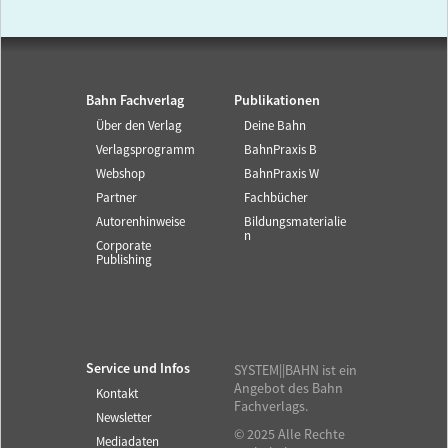
Bahn Fachverlag
Publikationen
Über den Verlag
Deine Bahn
Verlagsprogramm
BahnPraxis B
Webshop
BahnPraxis W
Partner
Fachbücher
Autorenhinweise
Bildungsmaterialie
n
Corporate
Publishing
Service und Infos
SYSTEM||BAHN ist ein
Angebot des Bahn
Kontakt
Fachverlags.
Newsletter
© 2025 Alle Rechte
Mediadaten