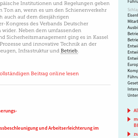
Führ
päische Institutionen und Regelungen geben
Schla
en Ton an, wenn es um den Schienenverkehr
Eisen
ich auch auf dem diesjährigen
Mitar
ter-Kongress des Verbands Deutscher
Ausbi
 wider. Neben dem umfassenden
Betri
nd Sicherheitsmanagement ging es in Kassel
Betri
Prozesse und innovative Technik an der
Entwi
zeugen, Infrastruktur und
Betrieb
.
Entwi
Entwi
Europ
Komp
ollständigen Beitrag online lesen
Führu
Gese
Inter
Unter
Al
herungs-
m
B
zessbeschleunigung und Arbeitserleichterung im
z