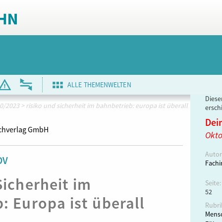
ALLE THEMENWELTEN
Dieser
0/2023
>
risiko und sicherheit im bahnbetrieb: europa ist überall
ersch
Dei
chverlag GmbH
Okto
Autor
DV
Fachi
Sicherheit im
Seite:
52
: Europa ist überall
Rubri
Mensc