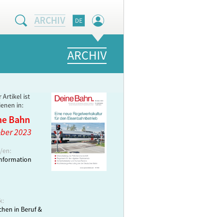
ARCHIV
ARCHIV
 Artikel ist
ienen in:
ne Bahn
ber 2023
/en:
nformation
k:
hen in Beruf &