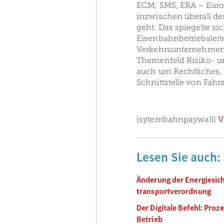
ECM, SMS, ERA – Euro
inzwischen überall d
geht. Das spiegelte s
Eisenbahnbetriebslei
Verkehrsunternehmen
Themenfeld Risiko- u
auch um Rechtliches, 
Schnittstelle von Fahr
[sytembahnpaywall]
V
Lesen Sie auch:
Änderung der Energiesic
transportverordnung
Der Digitale Befehl: Pro
Betrieb