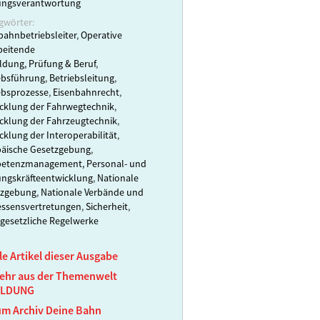
ungsverantwortung
gwörter:
bahnbetriebsleiter
,
Operative
beitende
ldung, Prüfung & Beruf
,
ebsführung
,
Betriebsleitung
,
ebsprozesse
,
Eisenbahnrecht
,
cklung der Fahrwegtechnik
,
cklung der Fahrzeugtechnik
,
cklung der Interoperabilität
,
äische Gesetzgebung
,
etenzmanagement, Personal- und
ngskräfteentwicklung
,
Nationale
tzgebung
,
Nationale Verbände und
essensvertretungen
,
Sicherheit
,
gesetzliche Regelwerke
le Artikel dieser Ausgabe
ehr aus der Themenwelt
ILDUNG
um Archiv Deine Bahn