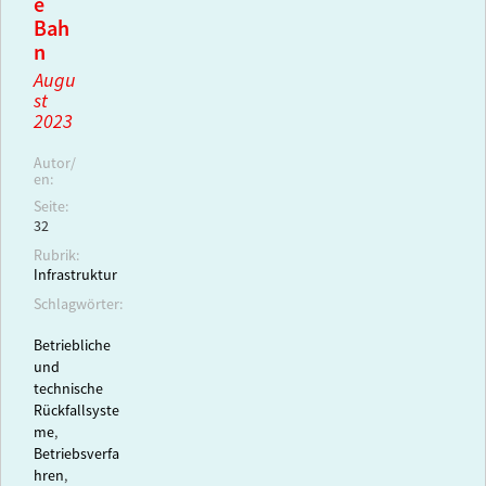
e
Bah
n
Augu
st
2023
Autor/
en:
Seite:
32
Rubrik:
Infrastruktur
Schlagwörter:
Betriebliche
und
technische
Rückfallsyste
me
,
Betriebsverfa
hren
,