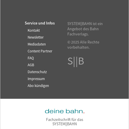
Service und Infos
SYSTEM||BAHN ist ein
Angebot des Bahn
Kontakt
Fachverlags.
Newsletter
© 2025 Alle Rechte
Mediadaten
vorbehalten.
Content Partner
S||B
FAQ
AGB
Datenschutz
Impressum
Abo kündigen
Fachzeitschrift für das
SYSTEM||BAHN