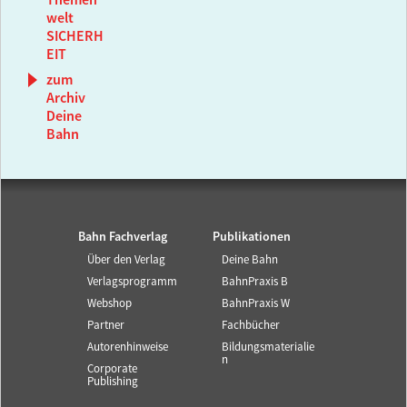
Themen
welt
SICHERH
EIT
zum
Archiv
Deine
Bahn
Bahn Fachverlag
Publikationen
Über den Verlag
Deine Bahn
Verlagsprogramm
BahnPraxis B
Webshop
BahnPraxis W
Partner
Fachbücher
Autorenhinweise
Bildungsmaterialie
n
Corporate
Publishing