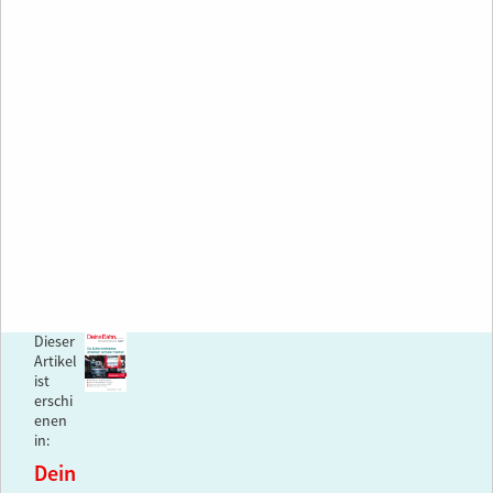
Dieser
Artikel
ist
erschi
enen
in:
Dein