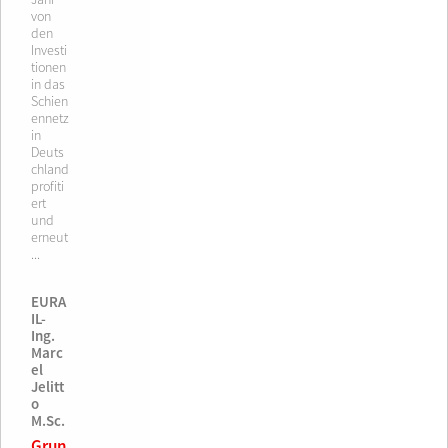
von
den
Investi
tionen
in das
Schien
ennetz
in
Deuts
chland
profiti
ert
und
erneut
...
EURA
IL-
Ing.
Marc
el
Jelitt
o
M.Sc.
Grun