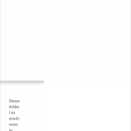
Dieser
Artike
l ist
erschi
enen
in: