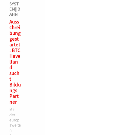
SYST
EM||B
AHN
Auss
chrei
bung
gest
artet
: BTC
Have
llan
d
such
t
Bildu
ngs-
Part
ner
Mit
der
europ
aweite
n