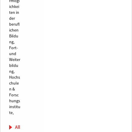
rmögl
ichkei
ten in
der
berufl
ichen
Bildu
ng,
Fort-
und
Weiter
bildu
ng,
Hochs
chule
n &
Forsc
hungs
institu
te,
All