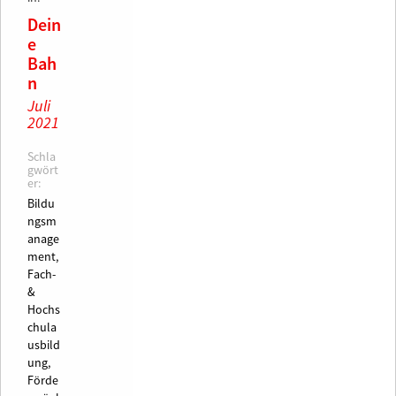
Dein
e
Bah
n
Juli
2021
Schla
gwört
er:
Bildu
ngsm
anage
ment,
Fach-
&
Hochs
chula
usbild
ung,
Förde