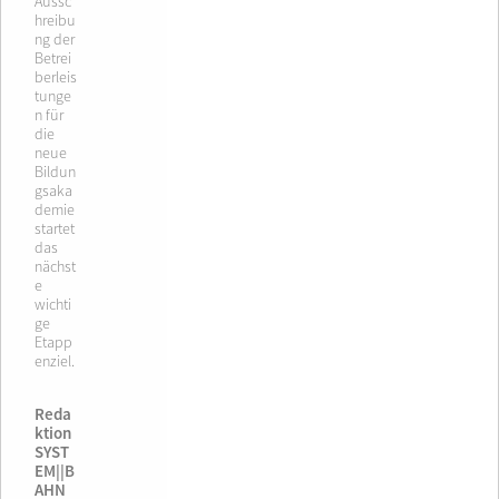
Aussc
hreibu
ng der
Betrei
berleis
tunge
n für
die
neue
Bildun
gsaka
demie
startet
das
nächst
e
wichti
ge
Etapp
enziel.
Reda
ktion
SYST
EM||B
AHN