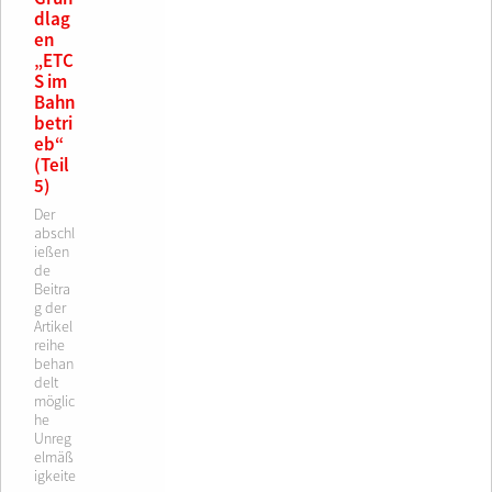
dlag
en
„ETC
S im
Bahn
betri
eb“
(Teil
5)
Der
abschl
ießen
de
Beitra
g der
Artikel
reihe
behan
delt
möglic
he
Unreg
elmäß
igkeite