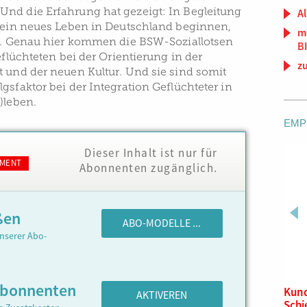
nd die Erfahrung hat gezeigt: In Begleitung
Al
e ein neues Leben in Deutschland beginnen,
m
en. Genau hier kommen die BSW-Soziallotsen
B
eflüchteten bei der Orientierung in der
z
t und der neuen Kultur. Und sie sind somit
gsfaktor bei der Integration Geflüchteter in
)leben.
EMP
Dieser Inhalt ist nur für
MENT
Abonnenten zugänglich.
ßen
ABO-MODELLE ...
nserer Abo-
Abonnenten
Systemwissen Städtischer
Kun
AKTIVEREN
und Regionaler Busverkehr
Sch