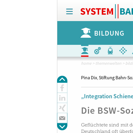
T
o
g
g
BILDUNG
l
e
n
a
v
i
home
>
themenwelten
>
bil
g
a
Pina Dix
Stiftung Bahn-So
,
t
i
o
„Integration Schien
n
Die BSW-Soz
Geflüchtete sind mit 
Deutschland oft überf