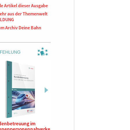
le Artikel dieser Ausgabe
ehr aus der Themenwelt
ILDUNG
um Archiv Deine Bahn
FEHLUNG
denbetreuung im
Systemwissen Städtische
Systemwi
ienenpersonennahverke
Schienenbahnen, 1. Auflage
und Regi