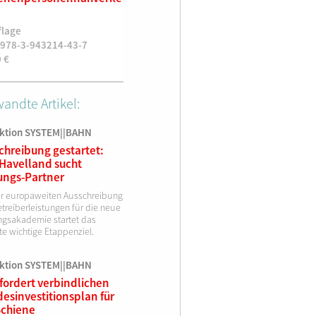
1. Aufla
1. Auflage
flage
1. Auflag
ISBN 978-3-943214-28-4
 978-3-943214-43-7
ISBN 978
19,90
€
0
€
19,90
€
andte Artikel:
ktion SYSTEM||BAHN
chreibung gestartet:
Havelland sucht
ungs-Partner
er europaweiten Ausschreibung
treiberleistungen für die neue
ngsakademie startet das
te wichtige Etappenziel.
ktion SYSTEM||BAHN
fordert verbindlichen
esinvestitionsplan für
Schiene