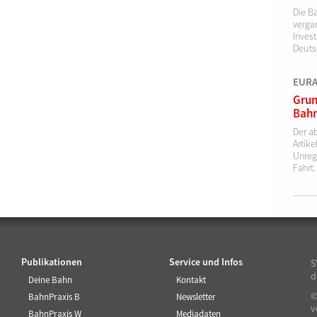
Die B
verga
Invest
Deutsc
EURAI
Grun
Bahn
Der a
Artik
Unreg
Fahrt.
Publikationen
Service und Infos
S
d
Deine Bahn
Kontakt
©
BahnPraxis B
Newsletter
v
BahnPraxis W
Mediadaten