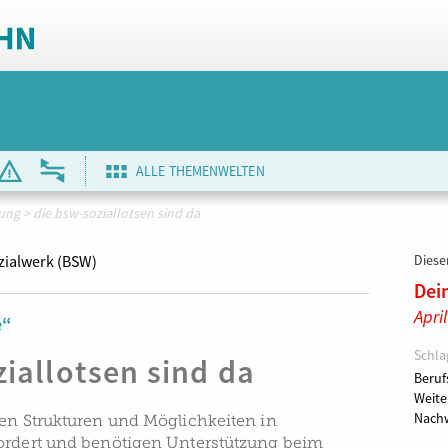
ALLE THEMENWELTEN
dung
>
die bsw-soziallotsen sind da
zialwerk (BSW)
Dieser
Dei
Apri
e“
Schla
iallotsen sind da
Beruf
Weite
Nachw
den Strukturen und Möglichkeiten in
ordert und benötigen Unterstützung beim