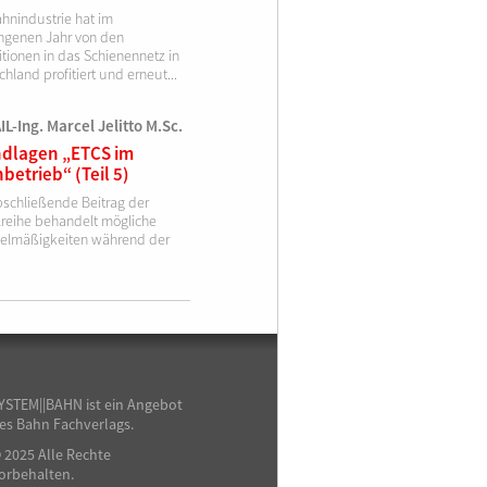
ahnindustrie hat im
ngenen Jahr von den
itionen in das Schienennetz in
hland profitiert und erneut...
L-Ing. Marcel Jelitto M.Sc.
dlagen „ETCS im
betrieb“ (Teil 5)
bschließende Beitrag der
elreihe behandelt mögliche
elmäßigkeiten während der
YSTEM||BAHN ist ein Angebot
es Bahn Fachverlags.
 2025 Alle Rechte
orbehalten.