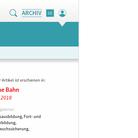
ARCHIV
 Artikel ist erschienen in:
ne Bahn
l 2018
gwörter:
sausbildung,
Fort- und
rbildung,
uchssicherung,