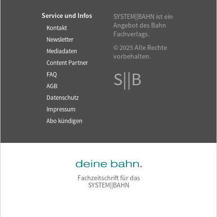
Service und Infos
SYSTEM||BAHN ist ein
Angebot des Bahn
Kontakt
Fachverlags.
Newsletter
© 2025 Alle Rechte
Mediadaten
vorbehalten.
Content Partner
S||B
FAQ
AGB
Datenschutz
Impressum
Abo kündigen
Fachzeitschrift für das
SYSTEM||BAHN