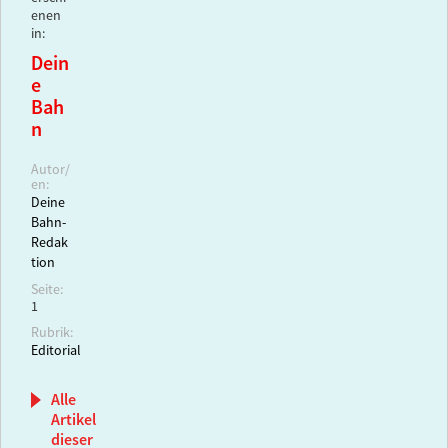
enen
in:
Dein
e
Bah
n
Autor/
en:
Deine
Bahn-
Redak
tion
Seite:
1
Rubrik:
Editorial
Alle
Artikel
dieser