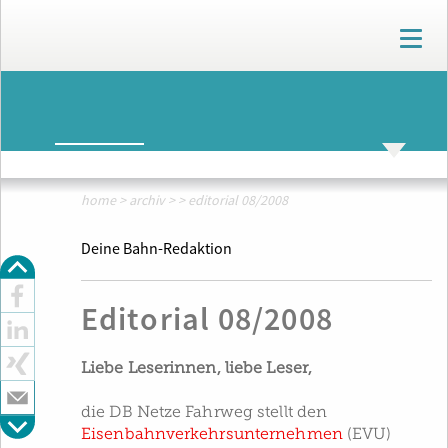
T
o
g
g
ARCHIV
l
e
n
ARCHIV
THEMENWELTEN
a
v
home
>
archiv
>
>
editorial 08/2008
i
g
Deine Bahn-Redaktion
a
t
i
Editorial 08/2008
o
n
Liebe Leserinnen, liebe Leser,
die DB Netze Fahrweg stellt den
Eisenbahnverkehrsunternehmen
(EVU)