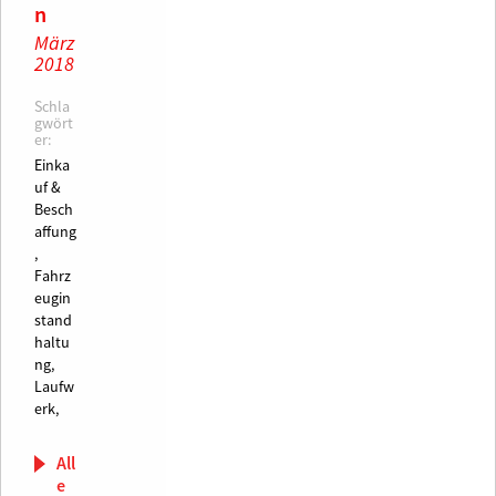
n
März
2018
Schla
gwört
er:
Einka
uf &
Besch
affung
,
Fahrz
eugin
stand
haltu
ng,
Laufw
erk,
All
e