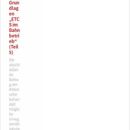
Grun
dlag
en
„ETC
S im
Bahn
betri
eb“
(Teil
5)
Der
abschl
ießen
de
Beitra
g der
Artikel
reihe
behan
delt
möglic
he
Unreg
elmäß
igkeite