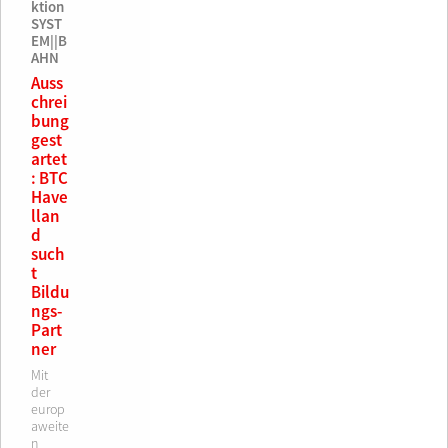
ktion
SYST
EM||B
AHN
Auss
chrei
bung
gest
artet
: BTC
Have
llan
d
such
t
Bildu
ngs-
Part
ner
Mit
der
europ
aweite
n