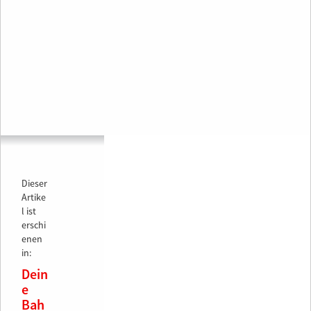
Dieser
Artike
l ist
erschi
enen
in:
Dein
e
Bah