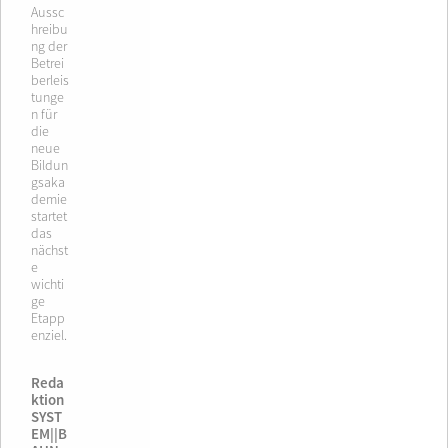
Aussc
hreibu
ng der
Betrei
berleis
tunge
n für
die
neue
Bildun
gsaka
demie
startet
das
nächst
e
wichti
ge
Etapp
enziel.
Reda
ktion
SYST
EM||B