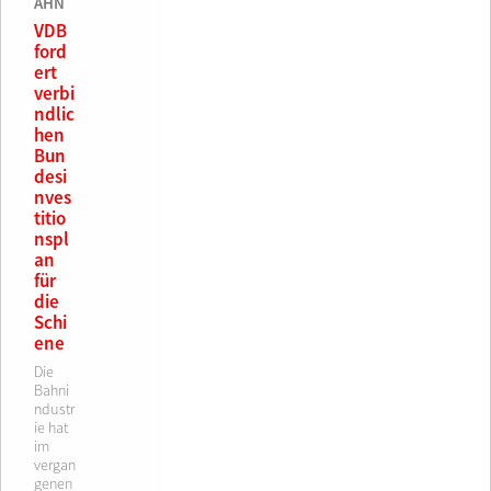
AHN
VDB
ford
ert
verbi
ndlic
hen
Bun
desi
nves
titio
nspl
an
für
die
Schi
ene
Die
Bahni
ndustr
ie hat
im
vergan
genen