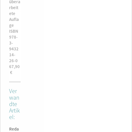
übera
übera
.
1.
rbeit
rbeit
ufla
Aufla
ete
ete
ge
ge
Aufla
Aufla
.
1.
ge
ge
ufla
Aufla
ISBN
ISBN
ge
ge
978-
978-
ISBN
ISBN
3-
3-
78-
978-
9432
9432
-
3-
14-
14-
9432
9432
26-0
26-0
4-
14-
67,90
67,90
8-4
28-4
€
€
9,90
19,90
€
€
Ver
wan
dte
Artik
el:
Reda