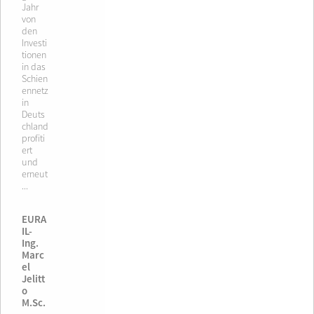
Jahr
von
den
Investi
tionen
in das
Schien
ennetz
in
Deuts
chland
profiti
ert
und
erneut
...
EURA
IL-
Ing.
Marc
el
Jelitt
o
M.Sc.