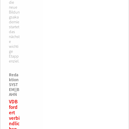
die
neue
Bildun
gsaka
demie
startet
das
nächst
e
wichti
ge
Etapp
enziel.
Reda
ktion
SYST
EM||B
AHN
VDB
ford
ert
verbi
ndlic