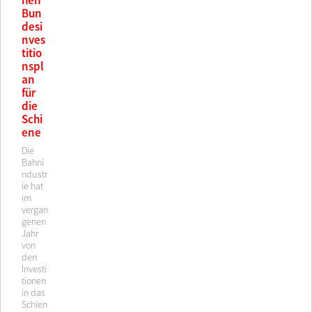
hen
Bun
desi
nves
titio
nspl
an
für
die
Schi
ene
Die
Bahni
ndustr
ie hat
im
vergan
genen
Jahr
von
den
Investi
tionen
in das
Schien