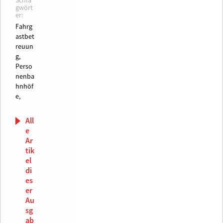
Schla
gwört
er:
Fahrg
astbet
reuun
g,
Perso
nenba
hnhöf
e,
All
e
Ar
tik
el
di
es
er
Au
sg
ab