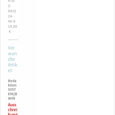
€
978-
€
978-
14-
3-
3-
43-7
9432
9432
58,90
14-
14-
€
46-8
46-8
19,90
19,90
€
€
Ver
wan
dte
Artik
el:
Reda
ktion
SYST
EM||B
AHN
Auss
chrei
bung