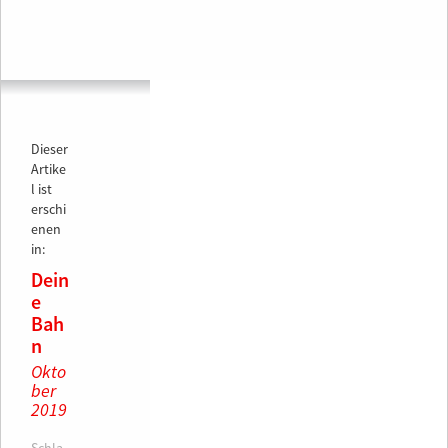
Dieser
Artike
l ist
erschi
enen
in:
Dein
e
Bah
n
Okto
ber
2019