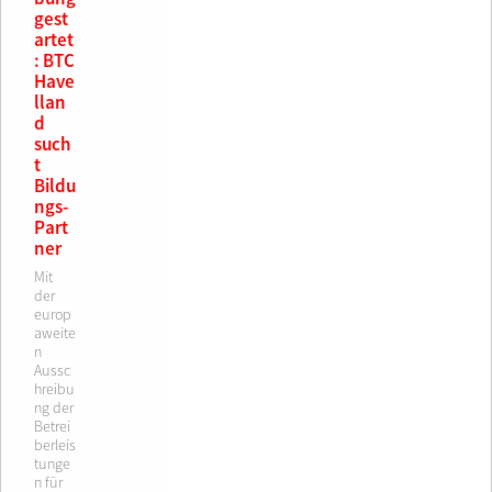
gest
artet
: BTC
Have
llan
d
such
t
Bildu
ngs-
Part
ner
Mit
der
europ
aweite
n
Aussc
hreibu
ng der
Betrei
berleis
tunge
n für