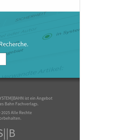
 Recherche.
YSTEM||BAHN ist ein Angebot
es Bahn Fachverlags.
 2025 Alle Rechte
orbehalten.
S||B