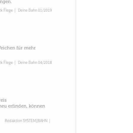
ungen.
rk Flege
|
Deine Bahn 01/2019
 Weichen für mehr
rk Flege
|
Deine Bahn 04/2018
reis
 neu erfinden, können
Redaktion SYSTEM||BAHN
|