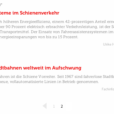
t“
steme im Schienenverkehr
h höheren Energieeffizienz, einem 42-prozentigen Anteil ern
 90 Prozent elektrisch erbrachter Verkehrsleistung, ist der 
Transportmittel. Der Einsatz von Fahrerassistenzsystemen i
Energieeinsparungen von bis zu 15 Prozent.
Ulrike 
adtbahnen weltweit im Aufschwung
hren ist die Schiene Vorreiter. Seit 1967 sind fahrerlose Sta
neue, vollautomatisierte Linien in Betrieb genommen.
Fachinf
(
1
2
c