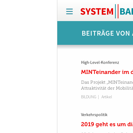
T
o
g
g
BEITRÄGE VON 
l
e
n
a
v
High-Level-Konferenz
i
g
MINTeinander im d
a
t
Das Projekt „MINTeinand
i
Attraktivität der Mobil
o
BILDUNG
| Artikel
n
Verkehrspolitik
2019 geht es um di