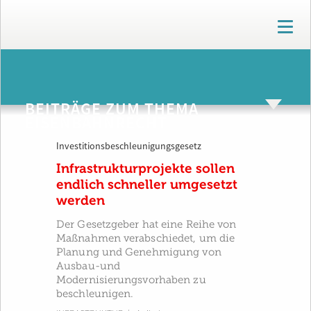
T
o
g
g
ARCHIV
l
e
BEITRÄGE ZUM THEMA
n
EISENBAHNRECHT
a
v
Investitionsbeschleunigungsgesetz
i
g
Infrastrukturprojekte sollen
a
endlich schneller umgesetzt
t
werden
i
o
Der Gesetzgeber hat eine Reihe von
n
Maßnahmen verabschiedet, um die
Planung und Genehmigung von
Ausbau-und
Modernisierungsvorhaben zu
beschleunigen.