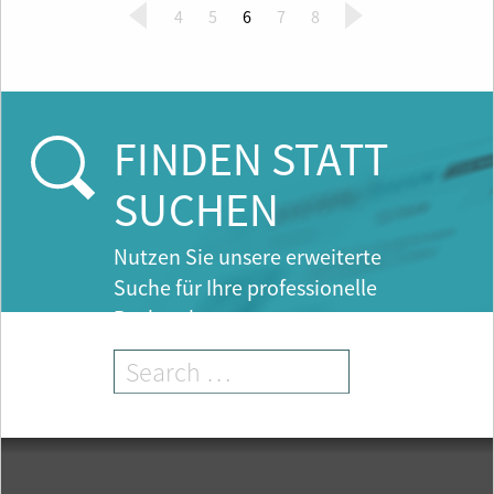
(
4
5
6
7
8
c
u
r
r
e
FINDEN STATT
n
t
SUCHEN
)
Nutzen Sie unsere erweiterte
Suche für Ihre professionelle
Recherche.