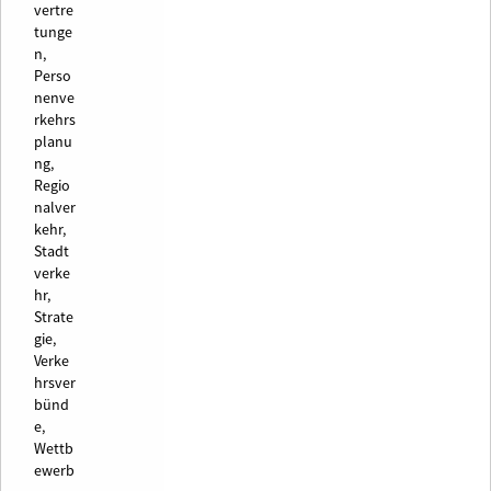
vertre
tunge
n,
Perso
nenve
rkehrs
planu
ng,
Regio
nalver
kehr,
Stadt
verke
hr,
Strate
gie,
Verke
hrsver
bünd
e,
Wettb
ewerb