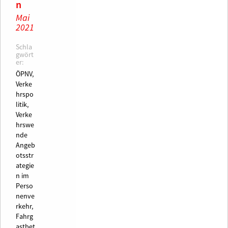
n
Mai
2021
Schla
gwört
er:
ÖPNV,
Verke
hrspo
litik,
Verke
hrswe
nde
Angeb
otsstr
ategie
n im
Perso
nenve
rkehr,
Fahrg
astbet