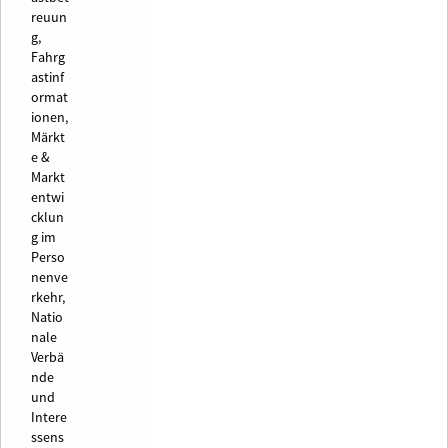
reuun
g,
Fahrg
astinf
ormat
ionen,
Märkt
e &
Markt
entwi
cklun
g im
Perso
nenve
rkehr,
Natio
nale
Verbä
nde
und
Intere
ssens