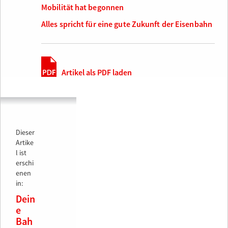
Mobilität hat begonnen
Alles spricht für eine gute Zukunft der Eisenbahn
Artikel als PDF laden
Dieser
Artike
l ist
erschi
enen
in:
Dein
e
Bah