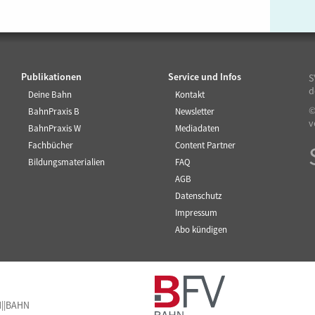
Publikationen
Service und Infos
S
d
Deine Bahn
Kontakt
©
BahnPraxis B
Newsletter
v
BahnPraxis W
Mediadaten
Fachbücher
Content Partner
Bildungsmaterialien
FAQ
AGB
Datenschutz
Impressum
Abo kündigen
M||BAHN