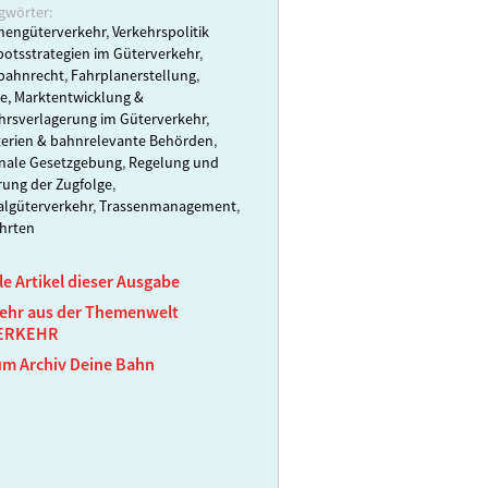
gwörter:
nengüterverkehr
,
Verkehrspolitik
otsstrategien im Güterverkehr
,
bahnrecht
,
Fahrplanerstellung
,
e, Marktentwicklung &
hrsverlagerung im Güterverkehr
,
terien & bahnrelevante Behörden
,
nale Gesetzgebung
,
Regelung und
rung der Zugfolge
,
algüterverkehr
,
Trassenmanagement
,
hrten
le Artikel dieser Ausgabe
ehr aus der Themenwelt
ERKEHR
um Archiv Deine Bahn