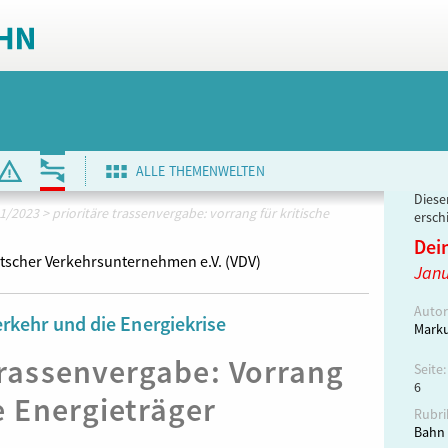
ALLE THEMENWELTEN
Dieser
1/2023
>
prioritäre trassenvergabe: vorrang für kritische
ersch
Dei
tscher Verkehrsunternehmen e.V. (VDV)
Janu
Autor
rkehr und die Energiekrise
Marku
Trassenvergabe: Vorrang
Seite:
6
e Energieträger
Rubri
Bahn 