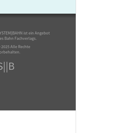
YSTEM||BAHN ist ein Angebot
es Bahn Fachverlags.
 2025 Alle Rechte
orbehalten.
S||B