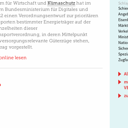
m für Wirtschaft und
Klimaschutz
hat im
Schla
Schie
 Bundesministerium für Digitales und
Angeb
2 einen Verordnungsentwurf zur prioritären
Eisen
porten bestimmter Energieträger auf der
Märkt
inzelheiten dieser
Verke
sportverordnung, in deren Mittelpunkt
Minis
r versorgungsrelevante Güterzüge stehen,
Natio
ag vorgestellt.
Siche
Spezi
online lesen
Zugfa
Al
m
n
V
z