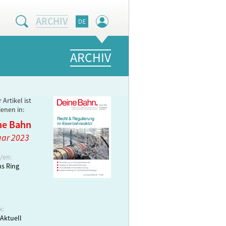
ARCHIV
ARCHIV
 Artikel ist
ienen in:
ne Bahn
ar 2023
/en:
s Ring
k:
Aktuell