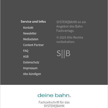
Service und Infos
SYSTEM||BAHN ist ein
Angebot des Bahn
Kontakt
Fachverlags.
Newsletter
© 2025 Alle Rechte
Mediadaten
vorbehalten.
Content Partner
S||B
FAQ
AGB
Datenschutz
Impressum
Abo kündigen
Fachzeitschrift für das
SYSTEM||BAHN