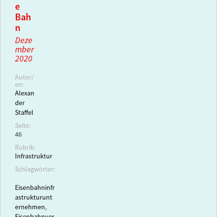
e
Bah
n
Deze
mber
2020
Autor/
en:
Alexan
der
Staffel
Seite:
46
Rubrik:
Infrastruktur
Schlagwörter:
Eisenbahninfr
astrukturunt
ernehmen
,