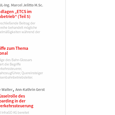
L-Ing. Marcel Jelitto M.Sc.
dlagen „ETCS im
betrieb“ (Teil 5)
bschließende Beitrag der
elreihe behandelt mögliche
elmäßigkeiten während der
iffe zum Thema
onal
olge des Bahn-Glossars
ert die Begriffe
rkehrssteuerer,
fahrzeugführer, Quereinsteiger
isenbahnbetriebsleiter.
,
e Walter
Ann-Kathrin Gerst
üsselrolle des
arding in der
erkehrssteuerung
 InfraGO AG bereitet