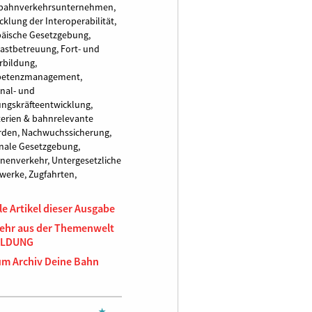
nbahnverkehrsunternehmen,
cklung der Interoperabilität,
äische Gesetzgebung,
astbetreuung,
Fort- und
rbildung,
etenzmanagement,
nal- und
ngskräfteentwicklung,
terien & bahnrelevante
rden,
Nachwuchssicherung,
nale Gesetzgebung,
nenverkehr,
Untergesetzliche
werke,
Zugfahrten,
le Artikel dieser Ausgabe
ehr aus der Themenwelt
ILDUNG
um Archiv Deine Bahn