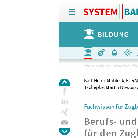
T
o
g
g
BILDUNG
l
e
n
a
v
i
home
>
themenwelten
>
bil
g
a
Karl-Heinz Mühleck
EURAI
,
t
Tschepke
Martin Nowosa
,
i
o
n
Fachwissen für Zugb
Berufs- und
für den Zug