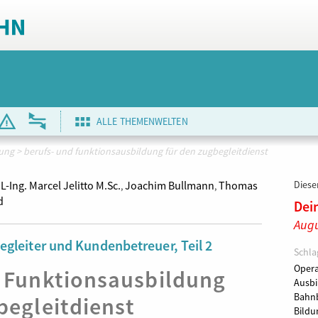
ALLE THEMENWELTEN
dung
>
berufs- und funktionsausbildung für den zugbegleitdienst
L-Ing. Marcel Jelitto M.Sc.
Joachim Bullmann
Thomas
Dieser
,
,
d
Dei
Augu
egleiter und Kundenbetreuer, Teil 2
Schla
Opera
 Funktionsausbildung
Ausbi
Bahnb
begleitdienst
Bild