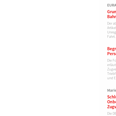
EURAI
Grun
Bahn
Der a
Artik
Unreg
Fahrt.
Begr
Pers
Die F
erläut
Zugve
Trieb
und E
Mari
Schl
Onbo
Zugv
Die DB