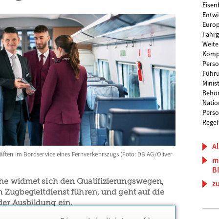
Eise
Entwi
Europ
Fahrg
Weite
Komp
Perso
Führu
Minis
Behö
Natio
Perso
Regel
Al
ften im Bordservice eines Fernverkehrszugs (Foto: DB AG/Oliver
m
B
eihe widmet sich den Qualifizierungswegen,
z
im Zugbegleitdienst führen, und geht auf die
der Ausbildung ein.