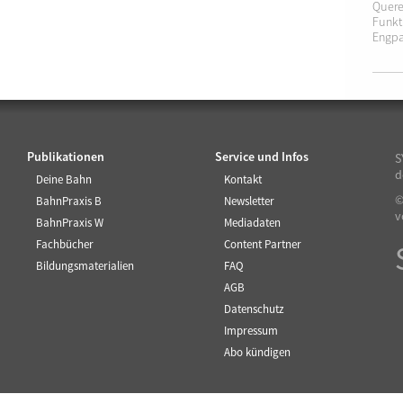
Quere
Funkt
Engpa
Publikationen
Service und Infos
S
d
Deine Bahn
Kontakt
©
BahnPraxis B
Newsletter
v
BahnPraxis W
Mediadaten
Fachbücher
Content Partner
Bildungsmaterialien
FAQ
AGB
Datenschutz
Impressum
Abo kündigen