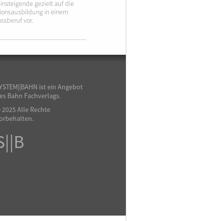
insteigende gezielt auf die
ionsausbildung in einem
ssberuf vor.
YSTEM||BAHN ist ein Angebot
es Bahn Fachverlags.
 2025 Alle Rechte
orbehalten.
S||B