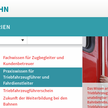
RIEN
Fachwissen für Zugbegleiter und
Kundenbetreuer
Praxiswissen für
Triebfahrzeugführer und
Fahrdienstleiter
Das Wissen an
Triebfahrzeugführerschein
Triebfahrzeugf
Zukunft der Weiterbildung bei den
unabdingbar f
Bahnbetriebs. 
Bahnen
Triebfahrzeug