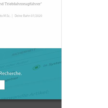
und Triebfahrzeugführer“
to M.Sc.
|
Deine Bahn 07/2020
 Recherche.