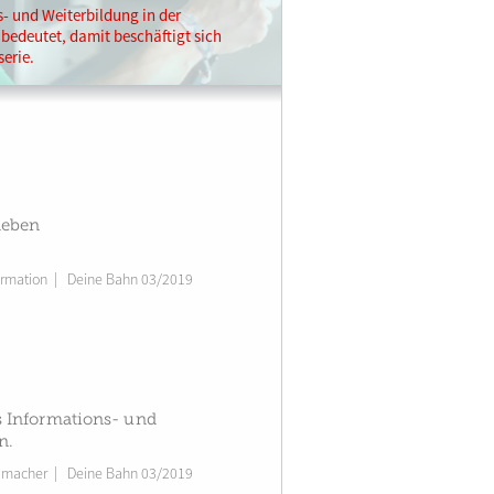
s- und Weiterbildung in der
edeutet, damit beschäftigt sich
serie.
neben
ormation
|
Deine Bahn 03/2019
s Informations- und
n.
umacher
|
Deine Bahn 03/2019