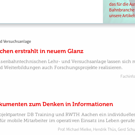
das für die Au
Bahnbranche b
unsere Artikel
nd Versuchsanlage
hen erstrahlt in neuem Glanz
Eisenbahntechnischen Lehr- und Versuchsanlage lassen sich 
d Weiterbildungen auch Forschungsprojekte realisieren.
Fachinf
kumenten zum Denken in Informationen
ojektpartner DB Training und RWTH Aachen ein individuelle
ür mobile Mitarbeiter im operativen Einsatz ins Leben gerufe
Prof. Michael Mielke
,
Hendrik Thüs
,
Gerd Sch