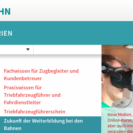
RIEN
Fachwissen für Zugbegleiter und
Kundenbetreuer
Praxiswissen für
Triebfahrzeugführer und
Fahrdienstleiter
Triebfahrzeugführerschein
Neue Medien, 
Zukunft der Weiterbildung bei den
Online-Kurse,
aber auch inn
Bahnen
verändern die