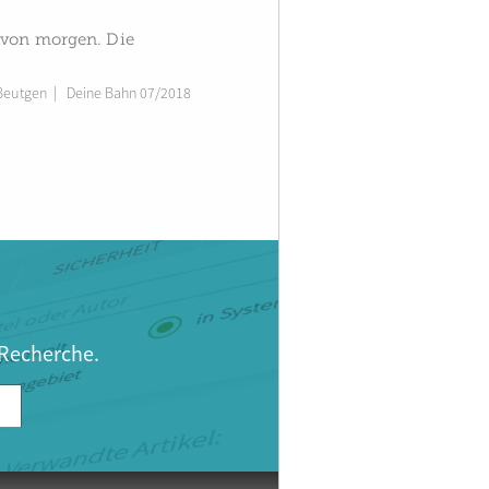
n von morgen. Die
 Beutgen
|
Deine Bahn 07/2018
 Recherche.