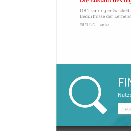
Die Zukunft des di
DB Training entwickelt
Bedürfnisse der Lernend
BILDUNG
| Artikel
FI
Nutze