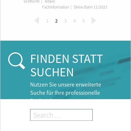
VERKEHR
| Artikel
Fachinformation
|
Deine Bahn 11/2023
(
1
2
3
4
5
c
u
r
r
e
FINDEN STATT
n
t
SUCHEN
)
Nutzen Sie unsere erweiterte
Suche für Ihre professionelle
Recherche.