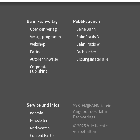
Bahn Fachverlag
Publikationen
Über den Verlag
Deine Bahn
Verlagsprogramm
BahnPraxis B
Webshop
BahnPraxis W
Partner
Fachbücher
Autorenhinweise
Bildungsmaterialie
n
Corporate
Publishing
Service und Infos
SYSTEM||BAHN ist ein
Angebot des Bahn
Kontakt
Fachverlags.
Newsletter
© 2025 Alle Rechte
Mediadaten
vorbehalten.
Content Partner