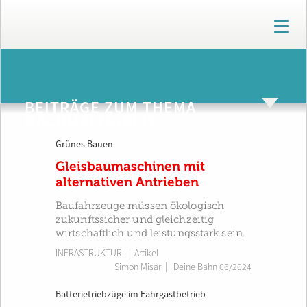
T
o
g
g
ARCHIV
l
e
BEITRÄGE ZUM THEMA
n
NACHHALTIGKEIT
a
v
Grünes Bauen
i
g
Gleisbaumaschinen mit
a
alternativen Antrieben
t
i
Baufahrzeuge müssen ökologisch
o
zukunftssicher und gleichzeitig
n
wirtschaftlich und leistungsstark sein.
INFRASTRUKTUR
| Artikel
Simon Misar
|
Deine Bahn 06/2024
Batterietriebzüge im Fahrgastbetrieb