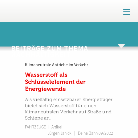
T
o
g
g
ARCHIV
l
e
BEITRÄGE ZUM THEMA
n
NACHHALTIGKEIT
a
v
Klimaneutrale Antriebe im Verkehr
i
g
Wasserstoff als
a
Schlüsselelement der
t
Energiewende
i
o
Als vielfältig einsetzbarer Energieträger
n
bietet sich Wasserstoff für einen
klimaneutralen Verkehr auf Straße und
Schiene an.
FAHRZEUGE
| Artikel
Jürgen Janicki
|
Deine Bahn 09/2022