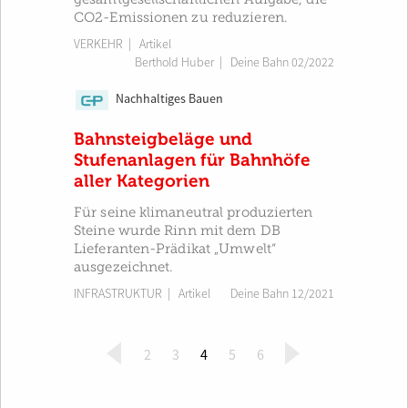
CO2-Emissionen zu reduzieren.
VERKEHR
| Artikel
Berthold Huber
|
Deine Bahn 02/2022
Nachhaltiges Bauen
CP
Bahnsteigbeläge und
Stufenanlagen für Bahnhöfe
aller Kategorien
Für seine klimaneutral produzierten
Steine wurde Rinn mit dem DB
Lieferanten-Prädikat „Umwelt“
ausgezeichnet.
INFRASTRUKTUR
| Artikel
Deine Bahn 12/2021
(
2
3
4
5
6
c
u