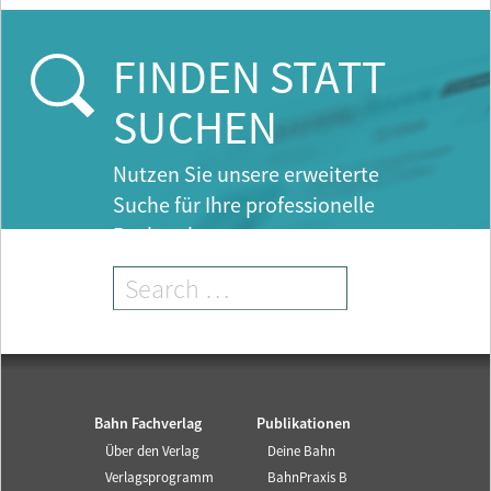
r
r
e
FINDEN STATT
n
t
SUCHEN
)
Nutzen Sie unsere erweiterte
Suche für Ihre professionelle
Recherche.
Bahn Fachverlag
Publikationen
Über den Verlag
Deine Bahn
Verlagsprogramm
BahnPraxis B