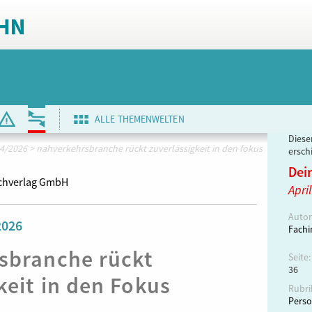
ALLE THEMENWELTEN
Dieser
4/2026
>
nahverkehrsbranche rückt zuverlässigkeit in den fokus
ersch
Dei
chverlag GmbH
Apri
Autor
2026
Fachi
sbranche rückt
Seite:
36
keit in den Fokus
Rubri
Perso