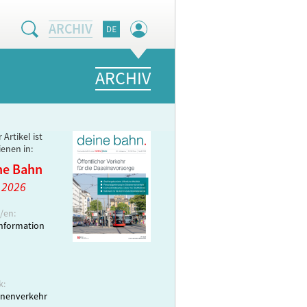
ARCHIV
ARCHIV
 Artikel ist
ienen in:
ne Bahn
l 2026
/en:
nformation
k:
nenverkehr