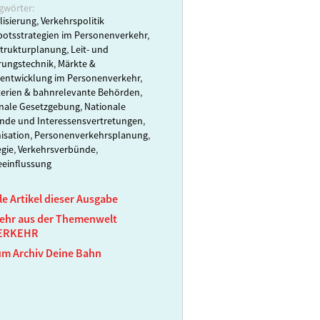
gwörter:
lisierung
,
Verkehrspolitik
otsstrategien im Personenverkehr
,
strukturplanung
,
Leit- und
rungstechnik
,
Märkte &
entwicklung im Personenverkehr
,
terien & bahnrelevante Behörden
,
nale Gesetzgebung
,
Nationale
nde und Interessensvertretungen
,
isation
,
Personenverkehrsplanung
,
egie
,
Verkehrsverbünde
,
einflussung
le Artikel dieser Ausgabe
ehr aus der Themenwelt
ERKEHR
um Archiv Deine Bahn