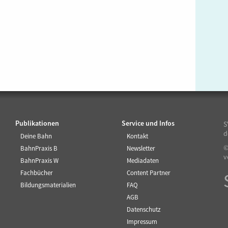
Publikationen
Service und Infos
S
d
Deine Bahn
Kontakt
©
BahnPraxis B
Newsletter
v
BahnPraxis W
Mediadaten
Fachbücher
Content Partner
Bildungsmaterialien
FAQ
AGB
Datenschutz
Impressum