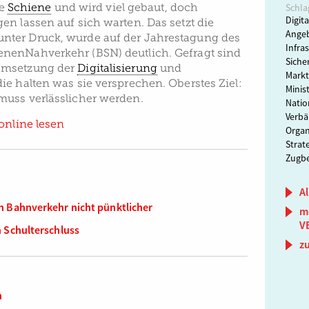
ie
Schiene
und wird viel gebaut, doch
Schla
Digita
n lassen auf sich warten. Das setzt die
Angeb
ter Druck, wurde auf der Jahrestagung des
Infra
nenNahverkehr (BSN) deutlich. Gefragt sind
Siche
Umsetzung der
Digitalisierung
und
Markt
ie halten was sie versprechen. Oberstes Ziel:
Minis
uss verlässlicher werden.
Natio
Verbä
online lesen
Organ
Strat
Zugbe
Al
 Bahnverkehr nicht pünktlicher
m
V
 Schulterschluss
z
n