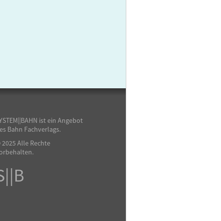
YSTEM||BAHN ist ein Angebot
es Bahn Fachverlags.
 2025 Alle Rechte
orbehalten.
S||B