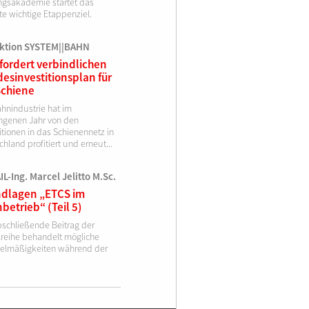
ngsakademie startet das
te wichtige Etappenziel.
ktion SYSTEM||BAHN
fordert verbindlichen
esinvestitionsplan für
Schiene
ahnindustrie hat im
ngenen Jahr von den
itionen in das Schienennetz in
hland profitiert und erneut...
L-Ing. Marcel Jelitto M.Sc.
dlagen „ETCS im
betrieb“ (Teil 5)
bschließende Beitrag der
elreihe behandelt mögliche
elmäßigkeiten während der