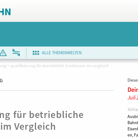
ALLE THEMENWELTEN
dung
>
qualifizierung für betriebliche funktionen im vergleich
AG
Dieser
Dei
Juli
Schla
ng für betriebliche
Ausbi
im Vergleich
Bahnb
Eisen
en,
Fa