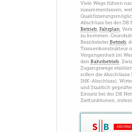
Viele Wege führen na
zusammenfassen, welc
Qualifizierungsmöglic
Abschluss bei der DB 
Betrieb
,
Fahrplan
, Ver
zu kommen. Grundsätzl
Bezirksleiter
Betrieb
, 
Trassenkonstrukteur o
Vergangenheit im Wese
den
Bahnbetrieb
. Zwi
Zugangswege etablie
sollen die Abschlüsse
IHK-Abschluss), Wirts
und Staatlich geprüfte
Einsatz bei der DB Net
Zielfunktionen, mitei
ABONNE