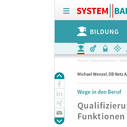
T
o
g
g
BILDUNG
l
e
n
a
v
i
home
>
themenwelten
>
bil
g
a
Michael Wenzel
DB Netz 
,
t
i
o
Wege in den Beruf
n
Qualifizieru
Funktionen 