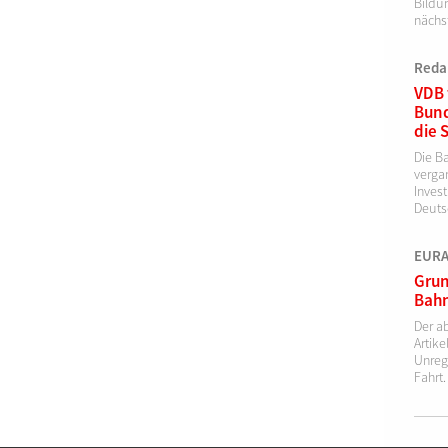
Bildu
nächs
Reda
VDB 
Bund
die 
Die B
verga
Invest
Deutsc
EURAI
Grun
Bahn
Der a
Artik
Unreg
Fahrt.