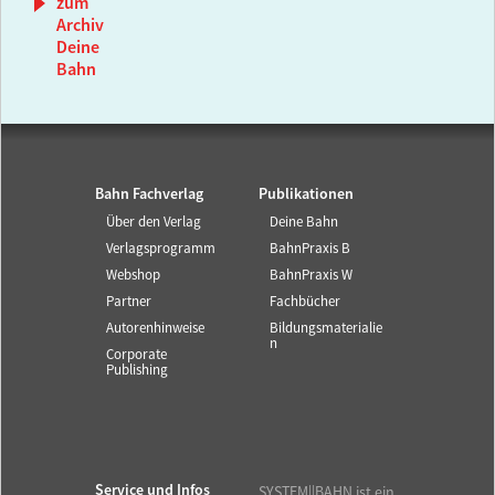
zum
Archiv
Deine
Bahn
Bahn Fachverlag
Publikationen
Über den Verlag
Deine Bahn
Verlagsprogramm
BahnPraxis B
Webshop
BahnPraxis W
Partner
Fachbücher
Autorenhinweise
Bildungsmaterialie
n
Corporate
Publishing
Service und Infos
SYSTEM||BAHN ist ein