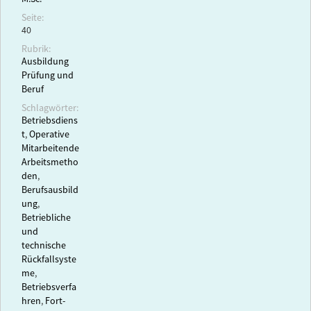
Seite:
40
Rubrik:
Ausbildung
Prüfung und
Beruf
Schlagwörter:
Betriebsdiens
t
,
Operative
Mitarbeitende
Arbeitsmetho
den
,
Berufsausbild
ung
,
Betriebliche
und
technische
Rückfallsyste
me
,
Betriebsverfa
hren
,
Fort-