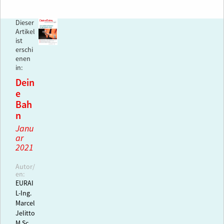
Dieser
Artikel
ist
erschi
enen
in:
Dein
e
Bah
n
Janu
ar
2021
Autor/
en:
EURAI
L-Ing.
Marcel
Jelitto
M.Sc.