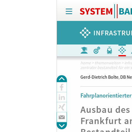
T
o
g
g
INFRASTRU
l
e
n
a
v
i
home
>
themenwelten
>
infr
zentraler bestandteil für ein 
g
a
Gerd-Dietrich Bolte
DB Ne
,
t
i
o
Fahrplanorientierter
n
Ausbau des
Frankfurt a