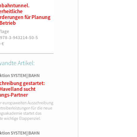
nbahntunnel.
Arbeitsverfahren für die
Systemwi
erheitliche
Instandhaltung des
Schienen
rderungen für Planung
Oberbaus, 7. Auflage
1. Auflag
Betrieb
7. überarbeitete und erweiterte
ISBN 978
flage
Auflage
19,90
€
 978-3-943214-50-5
ISBN 978-3-9808002-8-0
0
€
79,00
€
andte Artikel:
ktion SYSTEM||BAHN
chreibung gestartet:
Havelland sucht
ungs-Partner
er europaweiten Ausschreibung
treiberleistungen für die neue
ngsakademie startet das
te wichtige Etappenziel.
ktion SYSTEM||BAHN