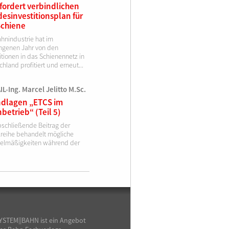
fordert verbindlichen
esinvestitionsplan für
Schiene
ahnindustrie hat im
ngenen Jahr von den
itionen in das Schienennetz in
hland profitiert und erneut...
L-Ing. Marcel Jelitto M.Sc.
dlagen „ETCS im
betrieb“ (Teil 5)
bschließende Beitrag der
elreihe behandelt mögliche
elmäßigkeiten während der
YSTEM||BAHN ist ein Angebot