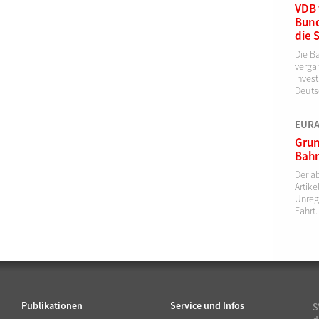
VDB 
Bund
die 
Die B
verga
Invest
Deutsc
EURAI
Grun
Bahn
Der a
Artik
Unreg
Fahrt.
Publikationen
Service und Infos
S