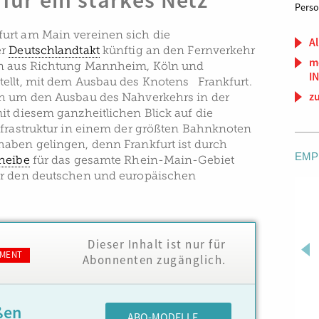
 für ein starkes Netz
Pers
urt am Main vereinen sich die
Al
er
Deutschlandtakt
künftig an den Fernverkehr
m
en aus Richtung Mannheim, Köln und
I
ellt, mit dem Ausbau des Knotens Frankfurt.
z
ch um den Ausbau des Nahverkehrs in der
it diesem ganzheitlichen Blick auf die
nfrastruktur in einem der größten Bahnknoten
aben gelingen, denn Frankfurt ist durch
EMP
heibe
für das gesamte Rhein-Main-Gebiet
ür den deutschen und europäischen
Dieser Inhalt ist nur für
MENT
Abonnenten zugänglich.
ßen
ABO-MODELLE ...