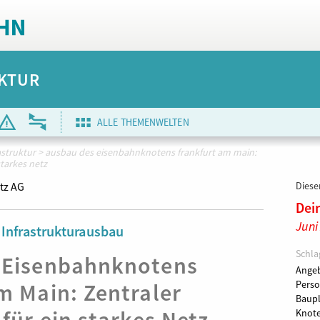
KTUR
ALLE THEMENWELTEN
astruktur
>
ausbau des eisenbahnknotens frankfurt am main:
starkes netz
tz AG
Dieser
Dei
Juni
 Infrastrukturausbau
Schla
 Eisenbahnknotens
Angeb
m Main: Zentraler
Perso
Baup
Knote