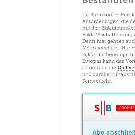
Bestandteil
Im Bahnknoten Frankf
Anforderungen, die d
mit den Zulaufstreck
Fulda/Aschaffenburgst
Denn hier geht es au
Metropolregion. Nur m
zukünftig benötigte I
Europas kann das Vorh
seine Lage die
Drehsc
und darüber hinaus f
Fernverkehr.
ABONNE
Abo abschlie