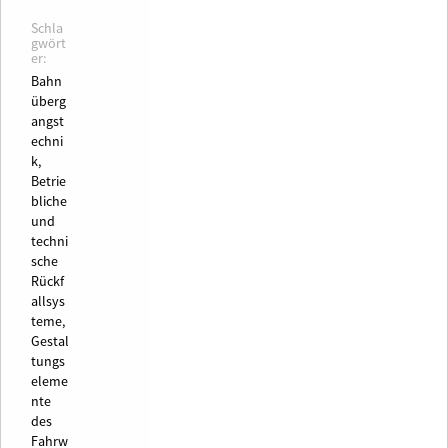
Schla
gwört
er:
Bahn
überg
angst
echni
k,
Betrie
bliche
und
techni
sche
Rückf
allsys
teme,
Gestal
tungs
eleme
nte
des
Fahrw