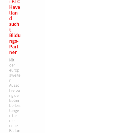
: BTC
Have
llan
d
such
t
Bildu
ngs-
Part
ner
Mit
der
europ
aweite
n
Aussc
hreibu
ng der
Betrei
berleis
tunge
n für
die
neue
Bildun