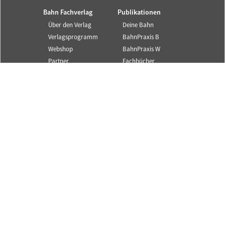
Bahn Fachverlag
Publikationen
Über den Verlag
Deine Bahn
Verlagsprogramm
BahnPraxis B
Webshop
BahnPraxis W
Partner
Fachbücher
Autorenhinweise
Bildungsmaterialie
n
Corporate
Publishing
Service und Infos
SYSTEM||BAHN ist ein
Angebot des Bahn
Kontakt
Fachverlags.
Newsletter
© 2025 Alle Rechte
Mediadaten
vorbehalten.
Content Partner
S||B
FAQ
AGB