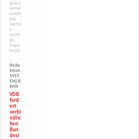
gsaka
demie
startet
das
nächst
e
wichti
ge
Etapp
enziel.
Reda
ktion
SYST
EM||B
AHN
VDB
ford
ert
verbi
ndlic
hen
Bun
desi