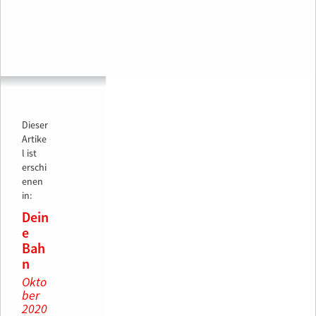
Dieser
Artike
l ist
erschi
enen
in:
Dein
e
Bah
n
Okto
ber
2020