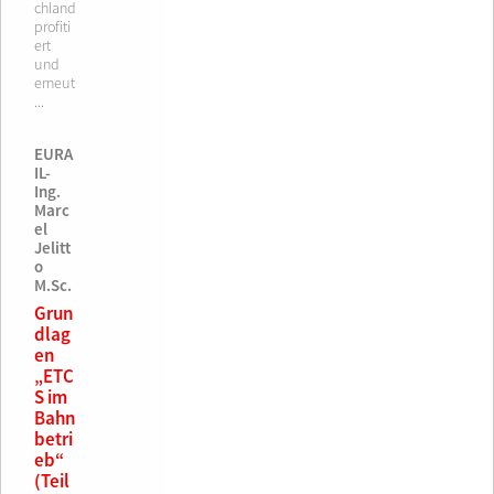
chland
profiti
ert
und
erneut
...
EURA
IL-
Ing.
Marc
el
Jelitt
o
M.Sc.
Grun
dlag
en
„ETC
S im
Bahn
betri
eb“
(Teil