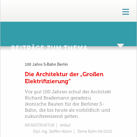
T
o
g
g
ARCHIV
l
e
BEITRÄGE ZUM THEMA
n
GESCHICHTE
a
v
100 Jahre S-Bahn Berlin
i
g
Die Architektur der „Großen
a
Elektrifizierung“
t
i
Vor gut 100 Jahren schuf der Architekt
o
Richard Brademann geradezu
n
ikonische Bauten für die Berliner S-
Bahn, die bis heute als vorbildlich und
zukunftsweisend gelten.
INFRASTRUKTUR
| Artikel
Dipl.-Ing. Steffen Adam
|
Deine Bahn 04/2025