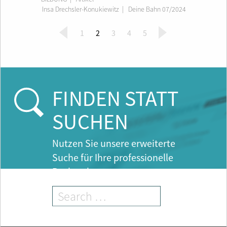
Insa Drechsler-Konukiewitz
|
Deine Bahn 07/2024
(
1
2
3
4
5
c
u
r
r
e
FINDEN STATT
n
t
SUCHEN
)
Nutzen Sie unsere erweiterte
Suche für Ihre professionelle
Recherche.