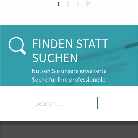
(
1
2
3
c
u
r
r
e
FINDEN STATT
n
t
SUCHEN
)
Nutzen Sie unsere erweiterte
Suche für Ihre professionelle
Recherche.