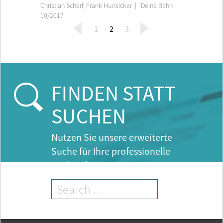
Christian Scherf
,
Frank Hunsicker
|
Deine Bahn
10/2017
(
1
2
3
c
u
r
r
e
FINDEN STATT
n
t
SUCHEN
)
Nutzen Sie unsere erweiterte
Suche für Ihre professionelle
Recherche.