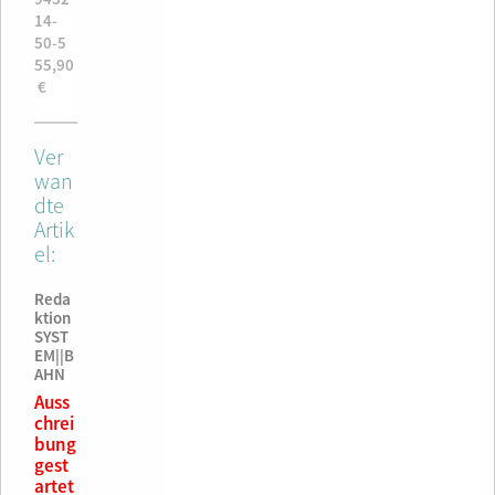
4-
€
14-
29,90
9432
14-
6-7
16-1
€
14-
50-5
9,90
26,90
18-5
55,90
€
€
57,90
€
€
Ver
wan
dte
Artik
el:
Reda
ktion
SYST
EM||B
AHN
Auss
chrei
bung
gest
artet