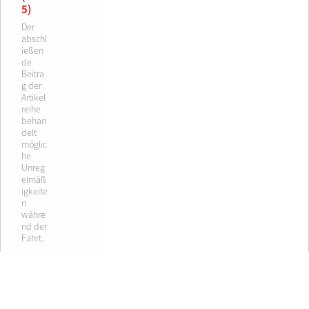
5)
Der
abschl
ießen
de
Beitra
g der
Artikel
reihe
behan
delt
möglic
he
Unreg
elmäß
igkeite
n
währe
nd der
Fahrt.