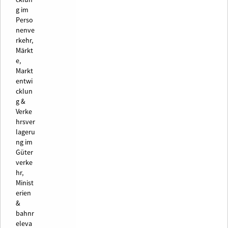
g im
Perso
nenve
rkehr,
Märkt
e,
Markt
entwi
cklun
g &
Verke
hrsver
lageru
ng im
Güter
verke
hr,
Minist
erien
&
bahnr
eleva