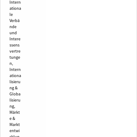
Intern
ationa
le
Verbä
nde
und
Intere
ssens
vertre
tunge
n,
Intern
ationa
lisieru
ng &
Globa
lisieru
ng,
Märkt
e &
Markt
entwi
cklun