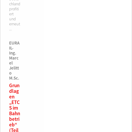
chland
profiti
ert
und
erneut
...
EURA
IL-
Ing.
Marc
el
Jelitt
o
M.Sc.
Grun
dlag
en
„ETC
S im
Bahn
betri
eb“
(Teil