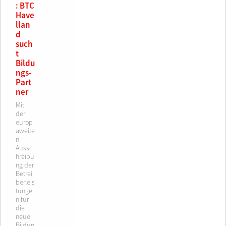
: BTC
Have
llan
d
such
t
Bildu
ngs-
Part
ner
Mit
der
europ
aweite
n
Aussc
hreibu
ng der
Betrei
berleis
tunge
n für
die
neue
Bildun