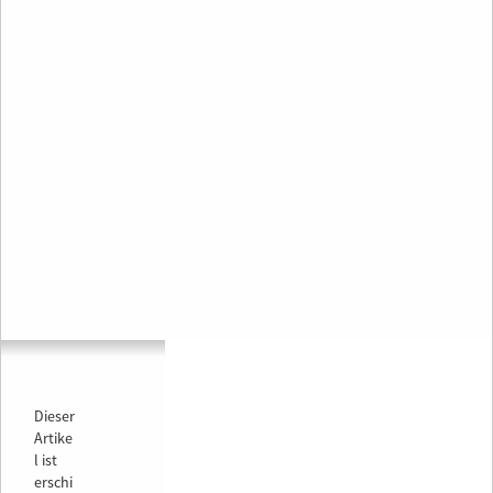
Dieser
Artike
l ist
erschi