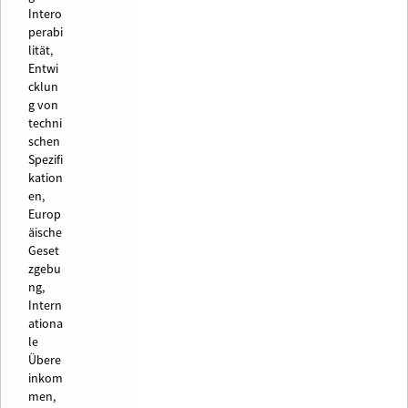
Intero
perabi
lität,
Entwi
cklun
g von
techni
schen
Spezifi
kation
en,
Europ
äische
Geset
zgebu
ng,
Intern
ationa
le
Übere
inkom
men,