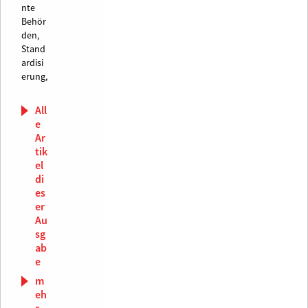
nte
Behör
den,
Stand
ardisi
erung,
All
e
Ar
tik
el
di
es
er
Au
sg
ab
e
m
eh