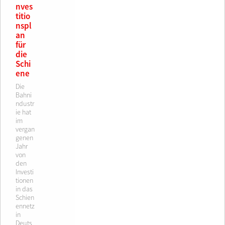
nves
titio
nspl
an
für
die
Schi
ene
Die
Bahni
ndustr
ie hat
im
vergan
genen
Jahr
von
den
Investi
tionen
in das
Schien
ennetz
in
Deuts