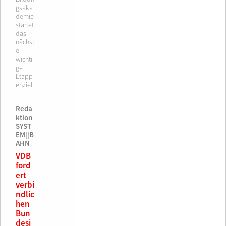
gsaka
demie
startet
das
nächst
e
wichti
ge
Etapp
enziel.
Reda
ktion
SYST
EM||B
AHN
VDB
ford
ert
verbi
ndlic
hen
Bun
desi