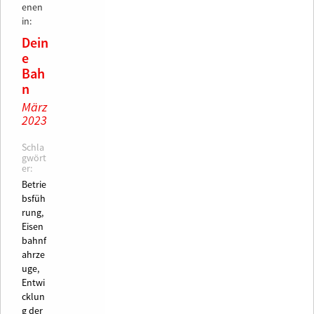
enen
in:
Dein
e
Bah
n
März
2023
Schla
gwört
er:
Betrie
bsfüh
rung,
Eisen
bahnf
ahrze
uge,
Entwi
cklun
g der