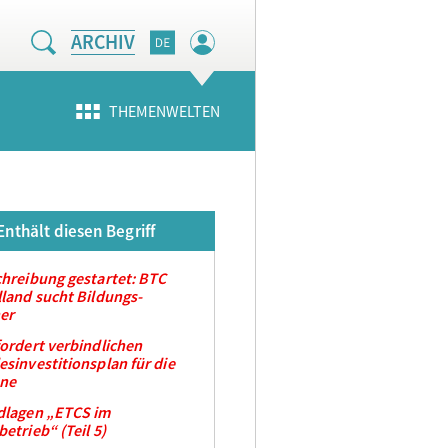
ARCHIV
THEMENWELTEN
Enthält diesen Begriff
hreibung gestartet: BTC
land sucht Bildungs-
er
ordert verbindlichen
sinvestitionsplan für die
ene
dlagen „ETCS im
etrieb“ (Teil 5)