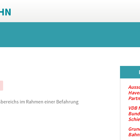
Aussc
Havel
Partn
isbereichs im Rahmen einer Befahrung
VDB f
Bunde
Schi
Grun
Bahnb