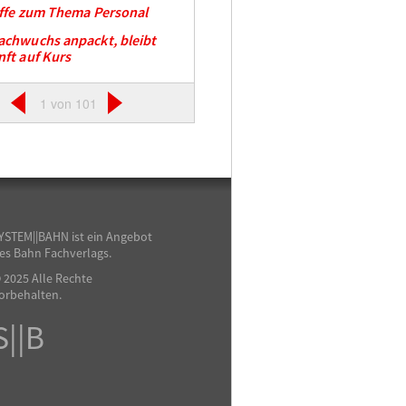
ffe zum Thema Personal
chwuchs anpackt, bleibt
ft auf Kurs
1 von 101
YSTEM||BAHN ist ein Angebot
es Bahn Fachverlags.
 2025 Alle Rechte
orbehalten.
S||B