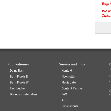
Begri
Wo Na
Zukun
Publikationen
Service und Infos
S
d
Deine Bahn
Kontakt
©
BahnPraxis B
Newsletter
v
BahnPraxis W
Mediadaten
Fachbücher
Content Partner
Bildungsmaterialien
FAQ
AGB
Datenschutz