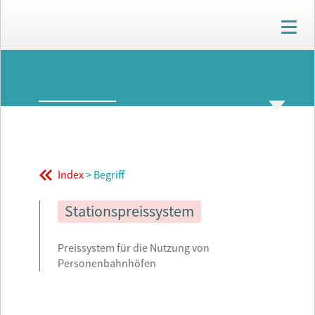
T
o
g
g
ARCHIV
l
e
n
GLOSSAR
THEMENWELTEN
a
v
i
g
Index
> Begriff
a
t
i
Stationspreissystem
o
n
Preissystem für die Nutzung von
Personenbahnhöfen