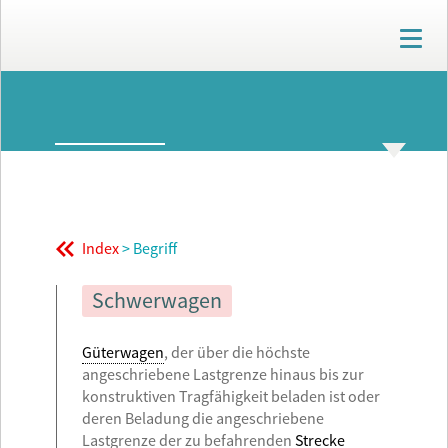
T
o
g
g
ARCHIV
l
e
n
GLOSSAR
THEMENWELTEN
a
v
i
g
Index
> Begriff
a
t
i
Schwerwagen
o
n
Güterwagen
, der über die höchste
angeschriebene Lastgrenze hinaus bis zur
konstruktiven Tragfähigkeit beladen ist oder
deren Beladung die angeschriebene
Lastgrenze der zu befahrenden
Strecke