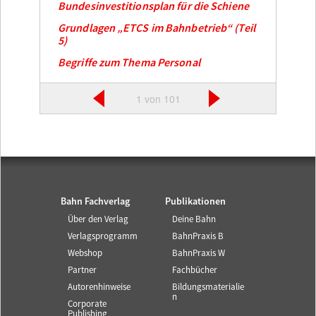
Bundesinvestitionsplan für die Schiene
Grundlagen „ETCS im Bahnbetrieb“ (Teil
5)
Begriffe zum Thema Personal
1 von 101
Bahn Fachverlag
Publikationen
Über den Verlag
Deine Bahn
Verlagsprogramm
BahnPraxis B
Webshop
BahnPraxis W
Partner
Fachbücher
Autorenhinweise
Bildungsmaterialie
n
Corporate
Publishing