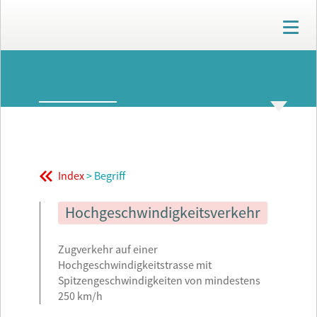
T
o
g
g
ARCHIV
l
e
n
GLOSSAR
THEMENWELTEN
a
v
i
g
Index
> Begriff
a
t
i
Hochgeschwindigkeitsverkehr
o
n
Zugverkehr auf einer
Hochgeschwindigkeitstrasse mit
Spitzengeschwindigkeiten von mindestens
250 km/h