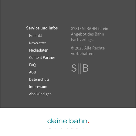
Service und Infos
SYSTEM||BAHN ist ein
Angebot des Bahn
Kontakt
Fachverlags.
Newsletter
© 2025 Alle Rechte
Mediadaten
vorbehalten.
Content Partner
S||B
FAQ
AGB
Datenschutz
Impressum
Abo kündigen
Fachzeitschrift für das
SYSTEM||BAHN