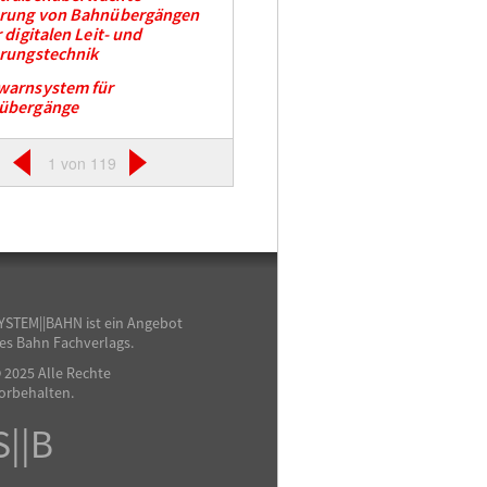
erung von Bahnübergängen
r digitalen Leit- und
rungstechnik
warnsystem für
übergänge
1 von 119
YSTEM||BAHN ist ein Angebot
es Bahn Fachverlags.
 2025 Alle Rechte
orbehalten.
S||B