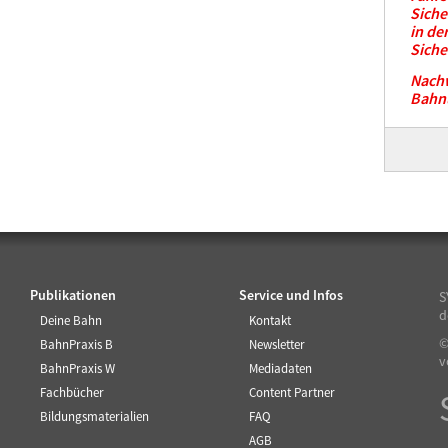
Sich
in de
Siche
Nach
Bahn
Publikationen
Service und Infos
S
d
Deine Bahn
Kontakt
©
BahnPraxis B
Newsletter
v
BahnPraxis W
Mediadaten
Fachbücher
Content Partner
Bildungsmaterialien
FAQ
AGB