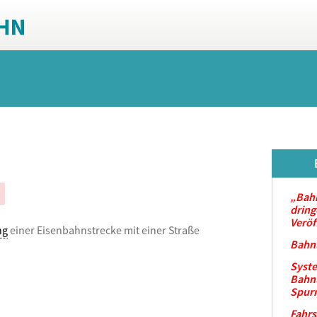
„Bah
dring
Veröf
ng
einer Eisenbahnstrecke mit einer Straße
Bahn
Syste
Bahn
Spurr
Fahr