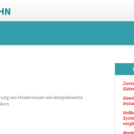
Zust
Güte
ung von Hindernissen wie beispielsweise
Gewö
Insta
älern
Vollk
Syst
vergl
Mode