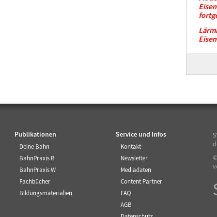
Eise
fortg
Lärm
Eise
Publikationen
Service und Infos
S
d
Deine Bahn
Kontakt
©
BahnPraxis B
Newsletter
v
BahnPraxis W
Mediadaten
Fachbücher
Content Partner
Bildungsmaterialien
FAQ
AGB
Datenschutz