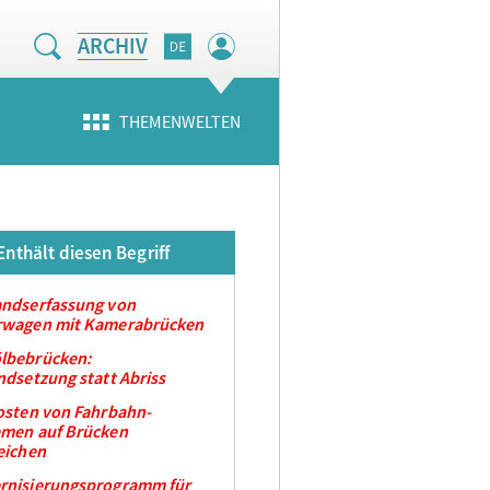
ARCHIV
THEMENWELTEN
Enthält diesen Begriff
andserfassung von
rwagen mit Kamerabrücken
lbebrücken:
ndsetzung statt Abriss
osten von Fahrbahn-
emen auf Brücken
eichen
rnisierungsprogramm für