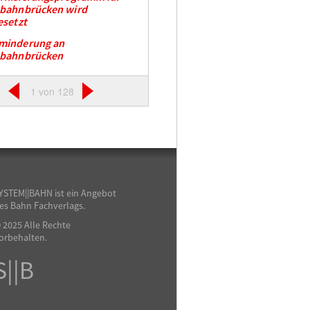
nbahnbrücken wird
esetzt
minderung an
nbahnbrücken
1 von 128
YSTEM||BAHN ist ein Angebot
es Bahn Fachverlags.
 2025 Alle Rechte
orbehalten.
S||B